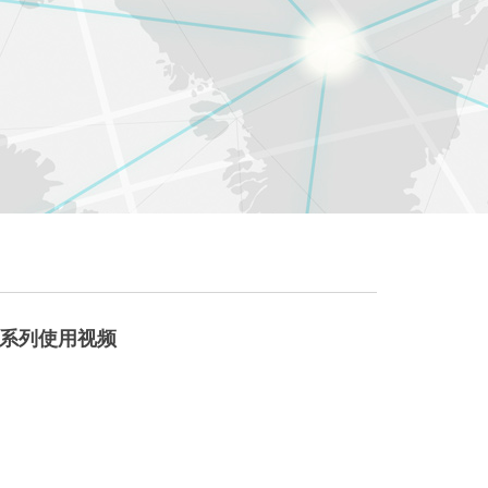
30系列使用视频