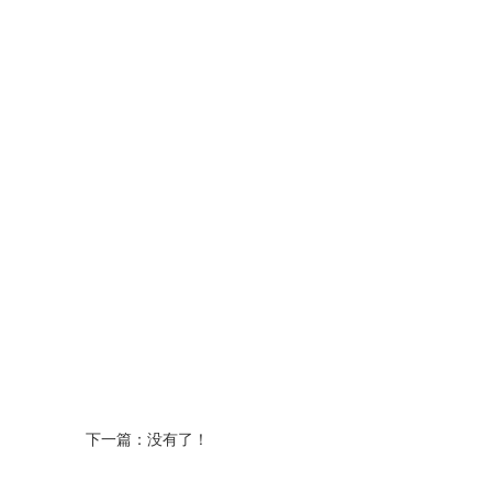
下一篇：没有了！