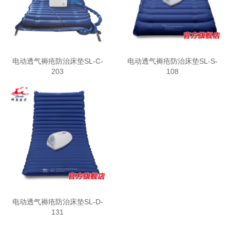
电动透气褥疮防治床垫SL-C-
电动透气褥疮防治床垫SL-S-
203
108
电动透气褥疮防治床垫SL-D-
131