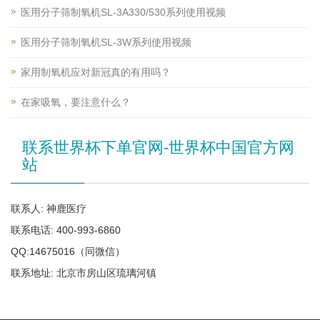
医用分子筛制氧机SL-3A330/530系列使用视频
医用分子筛制氧机SL-3W系列使用视频
家用制氧机应对新冠真的有用吗？
在家吸氧，要注意什么？
联系世界杯下单官网-世界杯中国官方网
站
联系人: 神鹿医疗
联系电话: 400-993-6860
QQ:14675016（同微信）
联系地址: 北京市房山区琉璃河镇